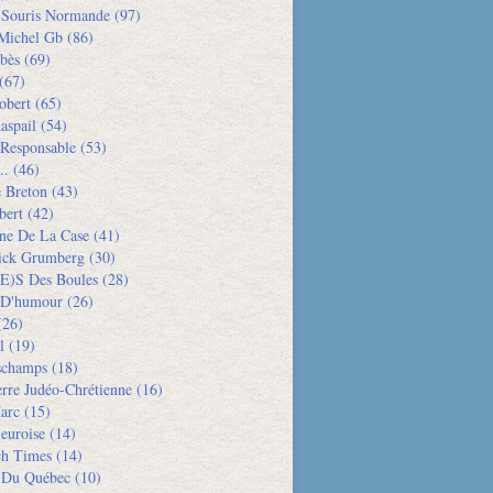
e Souris Normande
(97)
Michel Gb
(86)
bès
(69)
(67)
obert
(65)
aspail
(54)
 Responsable
(53)
..
(46)
e Breton
(43)
bert
(42)
ne De La Case
(41)
rick Grumberg
(30)
e)s Des Boules
(28)
 D'humour
(26)
26)
l
(19)
schamps
(18)
rre Judéo-Chrétienne
(16)
arc
(15)
euroise
(14)
h Times
(14)
 Du Québec
(10)