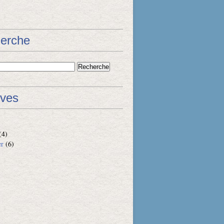
erche
ives
(4)
er
(6)