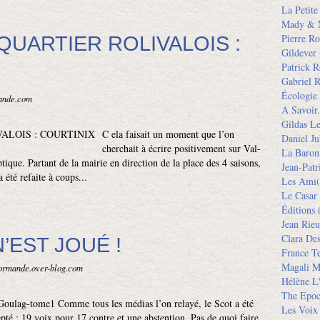
La Petit
Mady & 
QUARTIER ROLIVALOIS :
Pierre Ro
Gildever
Patrick R
Gabriel R
Écologie
mande.com
A Savoir.
Gildas L
C ela faisait un moment que l’on
Daniel Ju
cherchait à écrire positivement sur Val-
La Baron
tique. Partant de la mairie en direction de la place des 4 saisons,
Jean-Pat
 été refaite à coups...
Les Ami(
Le Casar
Éditions
(
Jean Rieu
Clara De
N’EST JOUÉ !
France Te
Magali M
normande.over-blog.com
Hélène L'
The Epoc
Goulag-tome1 Comme tous les médias l’on relayé, le Scot a été
Les Voix
pté : 19 voix pour 17 contre et une abstention. Pas de quoi faire