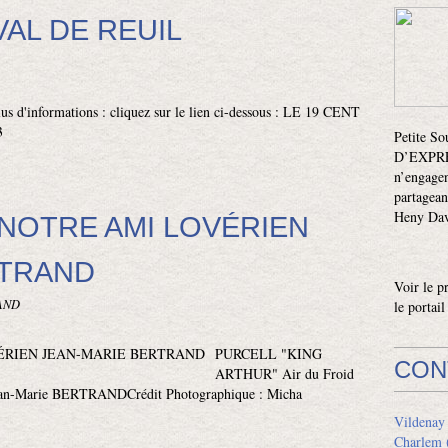
VAL DE REUIL
lus d'informations : cliquez sur le lien ci-dessous : LE 19 CENT
3
Petite S
D’EXPRES
n’engagen
partagean
Heny Davi
NOTRE AMI LOVÉRIEN
RTRAND
Voir le p
NAND
le portai
PURCELL "KING
CON
ARTHUR" Air du Froid
ean-Marie BERTRANDCrédit Photographique : Micha
Vildenay
Charlem