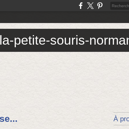
 la-petite-souris-norm
se...
À pr