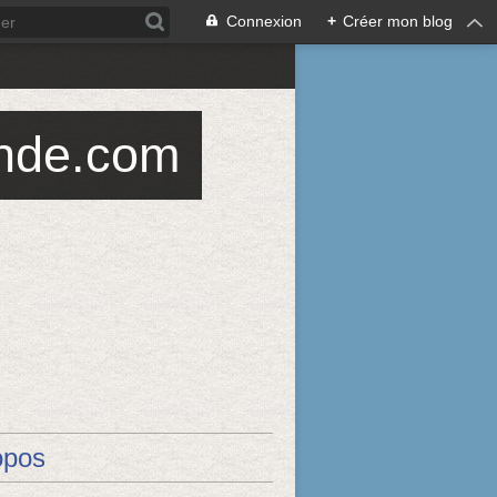
Connexion
+
Créer mon blog
ande.com
opos