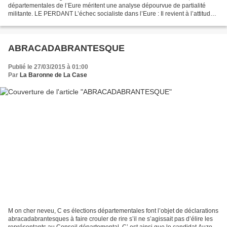
départementales de l’Eure méritent une analyse dépourvue de partialité
militante. LE PERDANT L’échec socialiste dans l’Eure : Il revient à l’attitude
suicidaire de Jean-Louis Destans...
ABRACADABRANTESQUE
Publié le 27/03/2015 à 01:00
Par
La Baronne de La Case
M on cher neveu, C es élections départementales font l’objet de déclarations
abracadabrantesques à faire crouler de rire s’il ne s’agissait pas d’élire les
représentants au Conseil départemental. C’ est ainsi que le candidat Auzoux