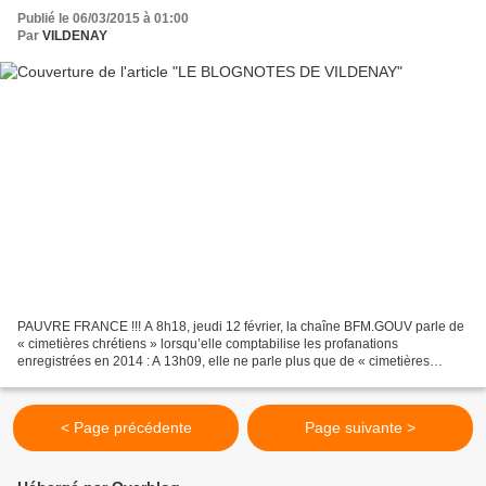
Publié le 06/03/2015 à 01:00
Par
VILDENAY
PAUVRE FRANCE !!! A 8h18, jeudi 12 février, la chaîne BFM.GOUV parle de
« cimetières chrétiens » lorsqu’elle comptabilise les profanations
enregistrées en 2014 : A 13h09, elle ne parle plus que de « cimetières
municipaux » : Il ne faudrait pas que le...
< Page précédente
Page suivante >