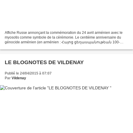
Affiche Russe annonçant la commémoration du 24 avril arménien avec le
myosotis comme symbole de la cérémonie. Le centième anniversaire du
génocide arménien (en arménien : Հայոց ցեղասպանութեան 100-
ամեակ ; hayots tseghaspanutyan haryur amyak) est une commémoration...
LE BLOGNOTES DE VILDENAY
Publié le 24/04/2015 à 07:07
Par
Vildenay