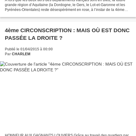
A lors que les deux tiers des départements français sont en bleu, la future
grande région d’Aquitaine (la Dordogne, le Gers, le Lot-et-Garonne et les
Pyrénées-Orientales) reste désespérément en rose, à l’instar de la 4ème
circonscription de l’Eure. B...
4ème CIRCONSCRIPTION : MAIS OÙ EST DONC
PASSÉE LA DROITE ?
Publié le 01/04/2015 à 00:00
Par
CHARLEM
HONNEUR AUX GAGNANTS LOUVIERS Grâce au travail des quartiers par