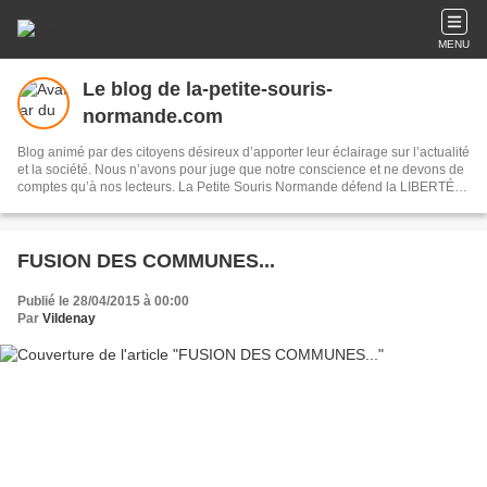
MENU
Le blog de la-petite-souris-
normande.com
Blog animé par des citoyens désireux d’apporter leur éclairage sur l’actualité
et la société. Nous n’avons pour juge que notre conscience et ne devons de
comptes qu’à nos lecteurs. La Petite Souris Normande défend la LIBERTÉ
D’EXPRESSION. Les textes publiés sur ce site n’engagent que leurs
auteurs.. Faîtes de même en partageant et/ou en nous suivant. MERCI !
Patrice-Heny Davidsen. Propriétaire du site.
FUSION DES COMMUNES...
Publié le 28/04/2015 à 00:00
Par
Vildenay