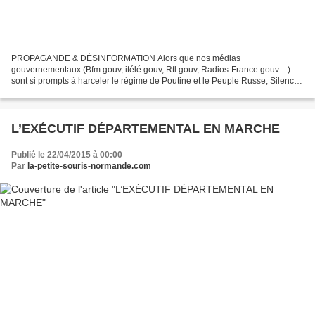
PROPAGANDE & DÉSINFORMATION Alors que nos médias
gouvernementaux (Bfm.gouv, itélé.gouv, Rtl.gouv, Radios-France.gouv…)
sont si prompts à harceler le régime de Poutine et le Peuple Russe, Silence
radio sur les assassinats d’Ukrainiens pro-Russe. La semaine...
L’EXÉCUTIF DÉPARTEMENTAL EN MARCHE
Publié le 22/04/2015 à 00:00
Par
la-petite-souris-normande.com