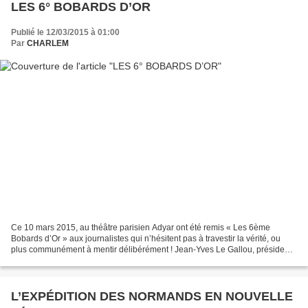
LES 6° BOBARDS D’OR
Publié le 12/03/2015 à 01:00
Par
CHARLEM
Ce 10 mars 2015, au théâtre parisien Adyar ont été remis « Les 6ème
Bobards d’Or » aux journalistes qui n’hésitent pas à travestir la vérité, ou
plus communément à mentir délibérément ! Jean-Yves Le Gallou, président
de La Fondation Polémia , dans son...
L’EXPÉDITION DES NORMANDS EN NOUVELLE