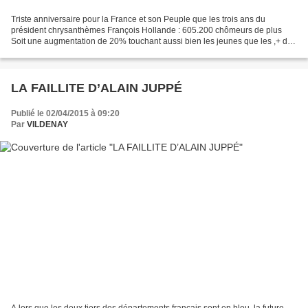
Triste anniversaire pour la France et son Peuple que les trois ans du
président chrysanthèmes François Hollande : 605.200 chômeurs de plus
Soit une augmentation de 20% touchant aussi bien les jeunes que les ,+ de
50 ans. 103 supplément d’impôts Soit 90...
LA FAILLITE D’ALAIN JUPPÉ
Publié le 02/04/2015 à 09:20
Par
VILDENAY