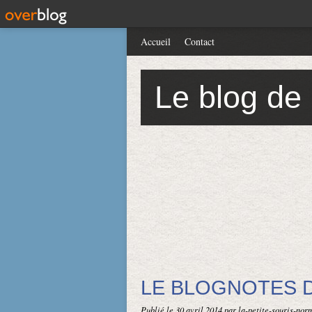
Accueil
Contact
Le blog de
LE BLOGNOTES D
Publié le
30 avril 2014
par la-petite-souris-no