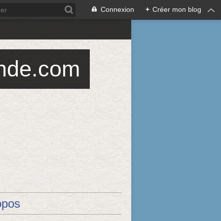
Connexion
+
Créer mon blog
ande.com
opos