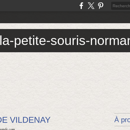
 la-petite-souris-norm
E VILDENAY
À pr
rmande.com