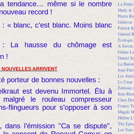
e la tendance… même si le nombre
La Petit
Mady & 
n nouveau record !
Pierre Ro
Gildever
: « blanc, c’est blanc. Moins blanc
Patrick R
Gabriel R
Écologie
e : La hausse du chômage est
A Savoir.
Gildas L
n !
Daniel Ju
La Baron
S NOUVELLES ARRIVENT
Jean-Pat
Les Ami(
été porteur de bonnes nouvelles :
Le Casar
Éditions
(
ielkraut est devenu Immortel. Élu à
Jean Rieu
, malgré le rouleau compresseur
Clara De
France Te
s-flingueurs pour s’opposer à son
Magali M
Hélène L'
The Epoc
é, dans l’émission "Ca se dispute",
Les Voix
s le concept de Renaud Camus en