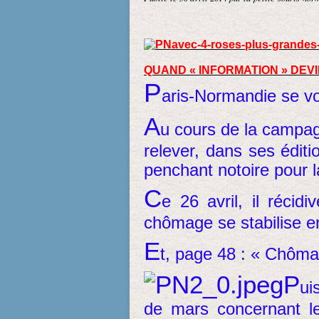
QUAND « INFORMATION » DE
P
aris-Normandie se vo
A
u cours de la campa
relever, dans ses éditi
penchant notoire pour l
C
e 26 avril, il récidi
chômage se stabilise en
E
t, page 48 : « Chômag
P
ui
de mars concernant le