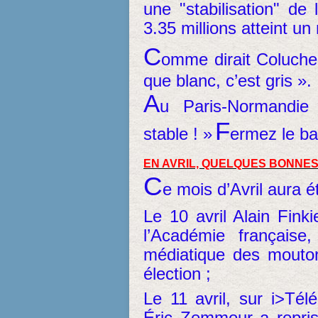
une "stabilisation" d
3.35 millions atteint u
C
omme dirait Coluche 
que blanc, c’est gris ».
A
u Paris-Normandi
F
stable ! »
ermez le ba
EN AVRIL, QUELQUES BONNE
C
e mois d’Avril aura 
Le 10 avril Alain Fink
l’Académie française
médiatique des mouton
élection ;
Le 11 avril, sur i>Tél
Éric Zemmour a repri