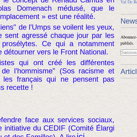
Val De R
colas Domenach médusé, que le
placement » est une réalité.
News
ciens" de l’Umps se voilent les yeux,
e sent agressé chaque jour par les
Abonnez-v
s prosélytes. Ce qui a notamment
publiés.
 détourner vers le Front National.
listes qui ont créé les différentes
t de l’hommisme" (Sos racisme et
Artic
er les français qui ne pensent pas
s recette !
endre face aux services sociaux,
 initiative du CEDIF (Comité Élargi
ici
 et des Familles). A lire