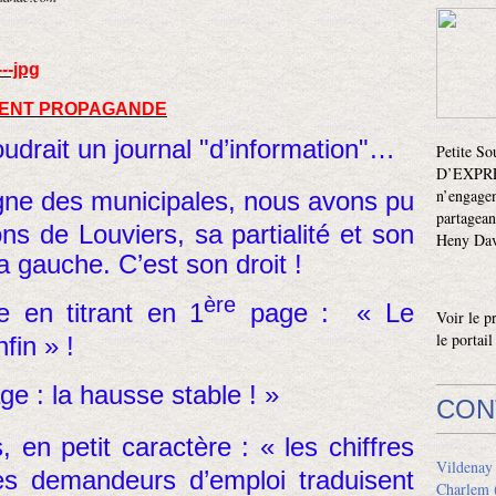
VIENT PROPAGANDE
udrait un journal "d’information"…
Petite S
D’EXPRES
n’engagen
gne des municipales, nous avons pu
partagean
ons de Louviers, sa partialité et son
Heny Davi
a gauche. C’est son droit !
ère
ve en titrant en 1
page : « Le
Voir le p
le portai
fin » !
e : la hausse stable ! »
CON
s, en petit caractère : « les chiffres
Vildenay
s demandeurs d’emploi traduisent
Charlem