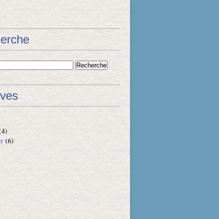
erche
ives
(4)
er
(6)