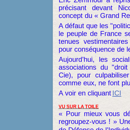
précisant devant Ni
concept du « Grand Rem
A défaut que les "politi
le peuple de France s
tenues vestimentaire
pour conséquence de le
Aujourd’hui, les socia
associations du "droi
Cie), pour culpabilis
comme eux, ne font plu
A voir en cliquant
ICI
VU SUR LA TOILE
« Pour mieux vous déf
regroupez-vous ! » Une
de Défense de l’Individu