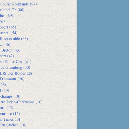
e Souris Normande
(97)
Michel Gb
(86)
bès
(69)
(67)
obert
(65)
aspail
(54)
 Responsable
(53)
..
(46)
e Breton
(43)
bert
(42)
ne De La Case
(41)
rick Grumberg
(30)
e)s Des Boules
(28)
 D'humour
(26)
26)
l
(19)
schamps
(18)
rre Judéo-Chrétienne
(16)
arc
(15)
euroise
(14)
h Times
(14)
 Du Québec
(10)