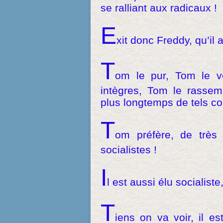
se ralliant aux radicaux !
E
xit donc Freddy, qu’il 
T
om le pur, Tom le ve
intègres, Tom le rassemb
plus longtemps de tels co
T
om préfère, de très 
socialistes !
I
l est aussi élu socialiste,
T
iens on va voir, il 