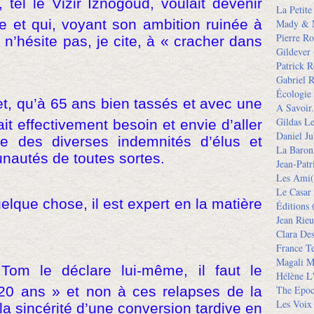
 tel le Vizir Iznogoud, voulait devenir
La Petit
fe et qui, voyant son ambition ruinée à
Mady & 
Pierre Ro
 n’hésite pas, je cite, à « cracher dans
Gildever
Patrick R
Gabriel R
Écologie
fet, qu’à 65 ans bien tassés et avec une
A Savoir.
Gildas L
 ait effectivement besoin et envie d’aller
Daniel Ju
e des diverses indemnités d’élus et
La Baron
autés de toutes sortes.
Jean-Pat
Les Ami(
Le Casar
uelque chose, il est expert en la matière
Éditions
(
Jean Rieu
Clara De
France Te
Magali M
Tom le déclare lui-même, il faut le
Hélène L'
20 ans » et non à ces relapses de la
The Epoc
Les Voix
à la sincérité d’une conversion tardive en