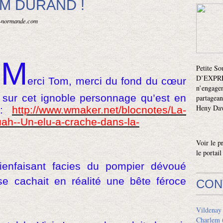
M DURAND !
is-normande.com
M
Petite S
D’EXPRES
erci Tom, merci du fond du cœur
n’engagen
é sur cet ignoble personnage qu’est en
partagean
Heny Davi
:
http://www.wmaker.net/blocnotes/La-
ah--Un-elu-a-crache-dans-la-
Voir le p
le portai
ienfaisant facies du pompier dévoué
se cachait en réalité une bête féroce
CON
Vildenay
Charlem