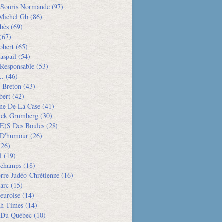
e Souris Normande
(97)
Michel Gb
(86)
bès
(69)
(67)
obert
(65)
aspail
(54)
 Responsable
(53)
..
(46)
e Breton
(43)
bert
(42)
ne De La Case
(41)
rick Grumberg
(30)
e)s Des Boules
(28)
 D'humour
(26)
26)
l
(19)
schamps
(18)
rre Judéo-Chrétienne
(16)
arc
(15)
euroise
(14)
h Times
(14)
 Du Québec
(10)