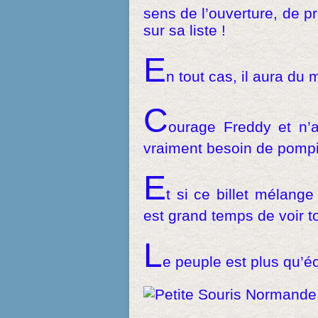
sens de l’ouverture, de p
sur sa liste !
E
n tout cas, il aura du 
C
ourage Freddy et n’a
vraiment besoin de pompie
E
t si ce billet mélange 
est grand temps de voir 
L
e peuple est plus qu’