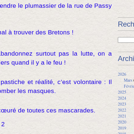
rendre le plumassier de la rue de Passy
Rech
mal à trouver des Bretons !
bandonnez surtout pas la lutte, on a
Arch
rs quand il y a le feu !
2026
Mars
pastiche et réalité, c’est volontaire : Il
Févri
tomber les masques.
2025
2024
2023
écœuré de toutes ces mascarades.
2022
2021
2020
2019
2018