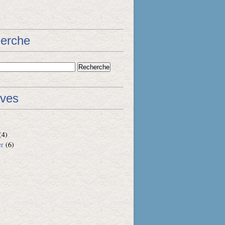
erche
ives
(4)
er
(6)