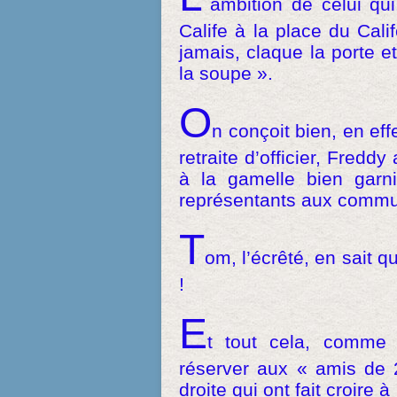
ambition de celui qui,
Calife à la place du Cali
jamais, claque la porte et
la soupe ».
O
n conçoit bien, en ef
retraite d’officier, Freddy
à la gamelle bien garni
représentants aux commun
T
om, l’écrêté, en sait q
!
E
t tout cela, comme 
réserver aux « amis de 
droite qui ont fait croire 