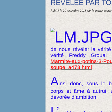
RÉVÉLÉE PAR TO
Publié le
20 novembre 2013
par la-petite-sour
de nous révéler la vérit
vérité Freddy Groual 
Marmite-aux-potins-3-Pou
soupe_a473.html
A
insi donc, sous le b
corps et âme à autrui, 
dévorée d’ambition.
L’