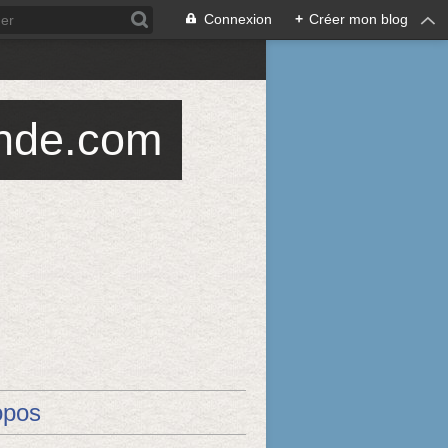
Connexion
+
Créer mon blog
ande.com
opos