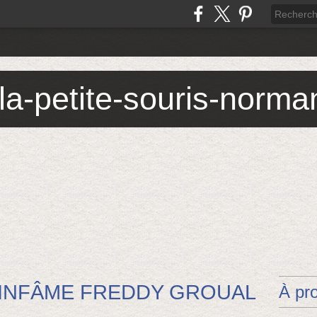
 la-petite-souris-norm
L’INFÂME FREDDY GROUAL
À pr