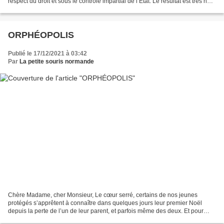
respect du droit et sous le contrôle impartial de l’Etat. Le résultat est très net
en faveur du maintien dans...
ORPHÉOPOLIS
Publié le 17/12/2021 à 03:42
Par
La petite souris normande
Chère Madame, cher Monsieur, Le cœur serré, certains de nos jeunes
protégés s’apprêtent à connaître dans quelques jours leur premier Noël
depuis la perte de l’un de leur parent, et parfois même des deux. Et pour
tous nos orphelins, malheureusement, à...