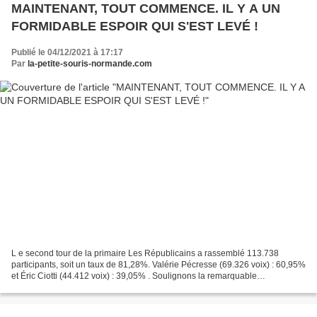
MAINTENANT, TOUT COMMENCE. IL Y A UN
FORMIDABLE ESPOIR QUI S'EST LEVÉ !
Publié le 04/12/2021 à 17:17
Par
la-petite-souris-normande.com
L e second tour de la primaire Les Républicains a rassemblé 113.738
participants, soit un taux de 81,28%. Valérie Pécresse (69.326 voix) : 60,95%
et Éric Ciotti (44.412 voix) : 39,05% . Soulignons la remarquable
organisation de cette primaire par le président...