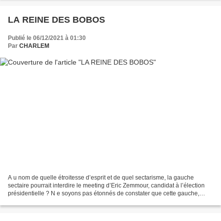
LA REINE DES BOBOS
Publié le 06/12/2021 à 01:30
Par
CHARLEM
A u nom de quelle étroitesse d’esprit et de quel sectarisme, la gauche
sectaire pourrait interdire le meeting d’Eric Zemmour, candidat à l’élection
présidentielle ? N e soyons pas étonnés de constater que cette gauche,
faute d’avoir un programme intéressant...