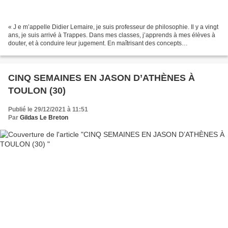
« J e m’appelle Didier Lemaire, je suis professeur de philosophie. Il y a vingt
ans, je suis arrivé à Trappes. Dans mes classes, j’apprends à mes élèves à
douter, et à conduire leur jugement. En maîtrisant des concepts
philosophiques, ils examinent leurs...
CINQ SEMAINES EN JASON D’ATHÈNES À
TOULON (30)
Publié le 29/12/2021 à 11:51
Par
Gildas Le Breton