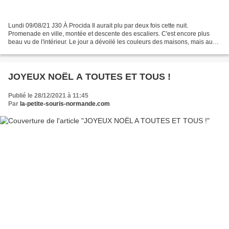
Lundi 09/08/21 J30 À Procida Il aurait plu par deux fois cette nuit.
Promenade en ville, montée et descente des escaliers. C'est encore plus
beau vu de l'intérieur. Le jour a dévoilé les couleurs des maisons, mais aussi
montré le besoin urgent de ravalement...
JOYEUX NOËL A TOUTES ET TOUS !
Publié le 28/12/2021 à 11:45
Par
la-petite-souris-normande.com