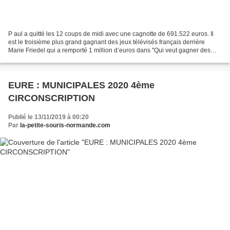
P aul a quitté les 12 coups de midi avec une cagnotte de 691.522 euros. Il
est le troisième plus grand gagnant des jeux télévisés français derrière
Marie Friedel qui a remporté 1 million d’euros dans ''Qui veut gagner des
millions ?'' en 2004 et Christian...
EURE : MUNICIPALES 2020 4ème
CIRCONSCRIPTION
Publié le 13/11/2019 à 00:20
Par
la-petite-souris-normande.com