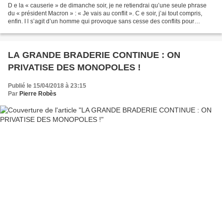
D e la « causerie » de dimanche soir, je ne retiendrai qu’une seule phrase
du « président Macron » : « Je vais au conflit ». C e soir, j’ai tout compris,
enfin. I l s’agit d’un homme qui provoque sans cesse des conflits pour
montrer qu’il est le seul,...
LA GRANDE BRADERIE CONTINUE : ON
PRIVATISE DES MONOPOLES !
Publié le 15/04/2018 à 23:15
Par
Pierre Robès