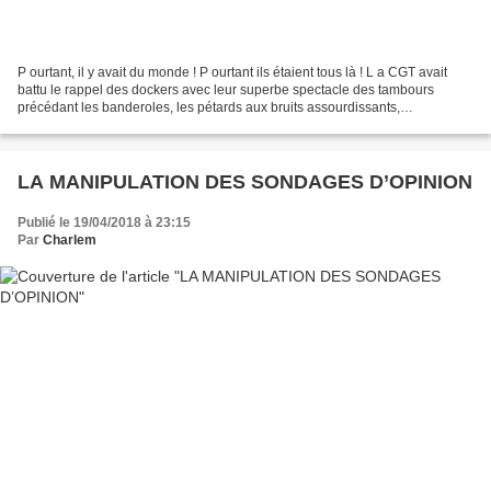
P ourtant, il y avait du monde ! P ourtant ils étaient tous là ! L a CGT avait
battu le rappel des dockers avec leur superbe spectacle des tambours
précédant les banderoles, les pétards aux bruits assourdissants,
l’impressionnante foule de ces travailleurs...
LA MANIPULATION DES SONDAGES D’OPINION
Publié le 19/04/2018 à 23:15
Par
Charlem