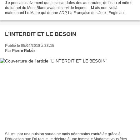
J e pensais naïvement que les scandales des autoroutes, de l’eau et même
du tunnel du Mont Blanc avaient servi de leçons… M ais non, voilà
maintenant Le Maire qui donne ADP, La Française des Jeux, Engie au
secteur privé ! S ous le fallacieux prétexte...
L’INTERDIT ET LE BESOIN
Publié le 05/04/2018 à 23:15
Par
Pierre Robès
S i, mu par une pulsion soudaine mais néanmoins contrôlée grâce à
l’éducation que j’ai reçue, je déclare à une femme « Madame, vous êtes