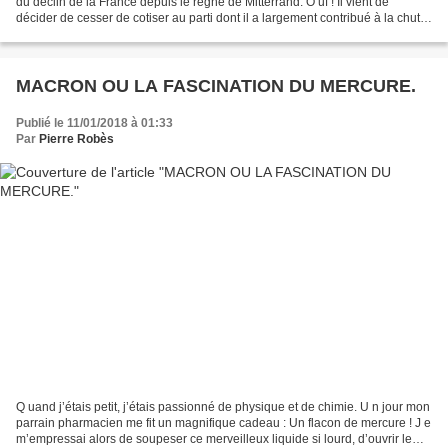
du déclin de la France depuis le règne de Mitterrand. O uf ! Il vient de
décider de cesser de cotiser au parti dont il a largement contribué à la chute.
G rand maître des trahisons...
MACRON OU LA FASCINATION DU MERCURE.
Publié le 11/01/2018 à 01:33
Par
Pierre Robès
Q uand j’étais petit, j’étais passionné de physique et de chimie. U n jour mon
parrain pharmacien me fit un magnifique cadeau : Un flacon de mercure ! J e
m’empressai alors de soupeser ce merveilleux liquide si lourd, d’ouvrir le