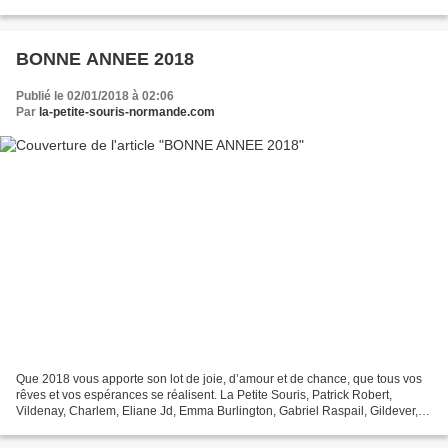
flacon et de le renverser...
BONNE ANNEE 2018
Publié le 02/01/2018 à 02:06
Par
la-petite-souris-normande.com
Que 2018 vous apporte son lot de joie, d’amour et de chance, que tous vos
rêves et vos espérances se réalisent. La Petite Souris, Patrick Robert,
Vildenay, Charlem, Eliane Jd, Emma Burlington, Gabriel Raspail, Gildever,
Ignare De Layoli, Jean Rieul, La...