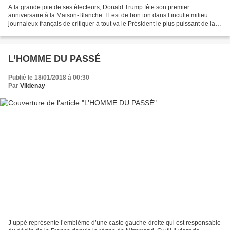
A la grande joie de ses électeurs, Donald Trump fête son premier
anniversaire à la Maison-Blanche. I l est de bon ton dans l’inculte milieu
journaleux français de critiquer à tout va le Président le plus puissant de la
planète, mais heureusement, le peuple...
L’HOMME DU PASSÉ
Publié le 18/01/2018 à 00:30
Par
Vildenay
J uppé représente l’emblème d’une caste gauche-droite qui est responsable