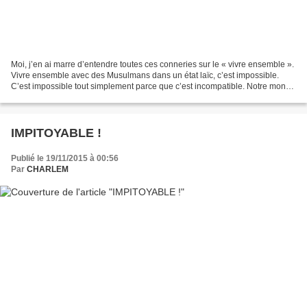
Moi, j’en ai marre d’entendre toutes ces conneries sur le « vivre ensemble ».
Vivre ensemble avec des Musulmans dans un état laïc, c’est impossible.
C’est impossible tout simplement parce que c’est incompatible. Notre monde
« occidental », « judéo-chrétien...
IMPITOYABLE !
Publié le 19/11/2015 à 00:56
Par
CHARLEM