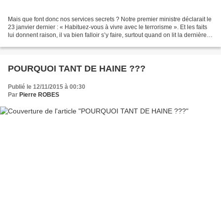
Mais que font donc nos services secrets ? Notre premier ministre déclarait le
23 janvier dernier : « Habituez-vous à vivre avec le terrorisme ». Et les faits
lui donnent raison, il va bien falloir s’y faire, surtout quand on lit la dernière
phrase de...
POURQUOI TANT DE HAINE ???
Publié le 12/11/2015 à 00:30
Par
Pierre ROBES