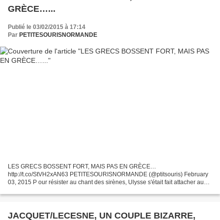
GRÈCE…...
Publié le 03/02/2015 à 17:14
Par
PETITESOURISNORMANDE
LES GRECS BOSSENT FORT, MAIS PAS EN GRÈCE…
http://t.co/StVH2xAN63 PETITESOURISNORMANDE (@ptitsouris) February
03, 2015 P our résister au chant des sirènes, Ulysse s'était fait attacher au
mât de son navire. C ela démontre que, dès l'Antiquité, les armateurs...
JACQUET/LECESNE, UN COUPLE BIZARRE,