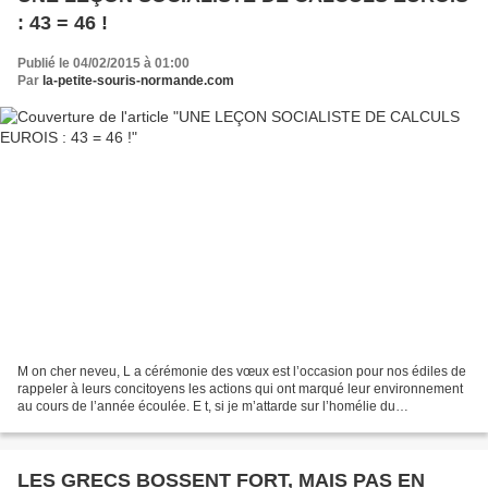
: 43 = 46 !
Publié le 04/02/2015 à 01:00
Par
la-petite-souris-normande.com
M on cher neveu, L a cérémonie des vœux est l’occasion pour nos édiles de
rappeler à leurs concitoyens les actions qui ont marqué leur environnement
au cours de l’année écoulée. E t, si je m’attarde sur l’homélie du
bourgmestre de Val-De-Reuil, c’est...
LES GRECS BOSSENT FORT, MAIS PAS EN