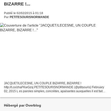
BIZARRE !...
Publié le 02/02/2015 à 01:18
Par
PETITESOURISNORMANDE
JACQUET/LECESNE, UN COUPLE BIZARRE, BIZARRE !
http://t.co/zhaFKwGzsj PETITESOURISNORMANDE (@ptitsouris) February
02, 2015 L es paroles simples, concrètes, apaisantes auxquelles il est fait
allusion, c'est la promesse faite au maire de Pitres que la plate-forme...
Hébergé par Overblog