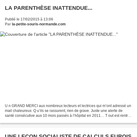
LA PARENTHÈSE INATTENDUE...
Publié le 17/02/2015 à 13:06
Par
la-petite-souris-normande.com
U n GRAND MERCI aux nombreux lecteurs et lectrices qui m’ont adressé un
mail chaleureux. Q u’ils se rassurent, rien de grave. Juste une alerte de
santé consécutive aux 10 mois passés à l’hôpital en 2011… T out est rentré
dans l’ordre grâce au professionnalisme...
UNE LEÇON SOCIALISTE DE CALCULS EUROIS