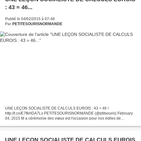
: 43 = 46...
Publié le 04/02/2015 à 07:48
Par
PETITESOURISNORMANDE
UNE LEÇON SOCIALISTE DE CALCULS EUROIS : 43 = 46 !
http://t.co/E7fkHDA7Lv PETITESOURISNORMANDE (@ptitsouris) February
04, 2015 M a cérémonie des vœux est l'occasion pour nos édiles de
rappeler à leurs concitoyens les actions qui ont marqué leur
environnement...
UNE LEÇON SOCIALISTE DE CALCULS EUROIS