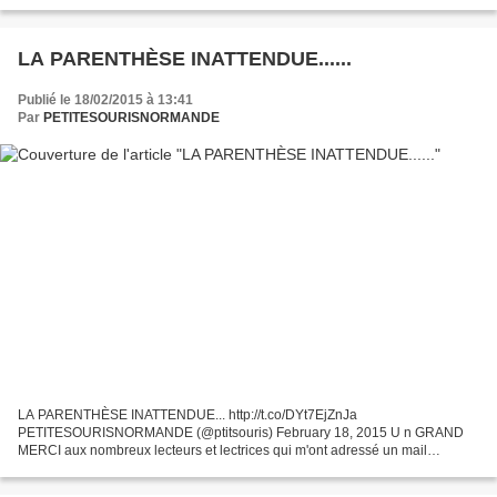
pas !!! M ais quand notre maître à toutes et à tous est...
LA PARENTHÈSE INATTENDUE......
Publié le 18/02/2015 à 13:41
Par
PETITESOURISNORMANDE
LA PARENTHÈSE INATTENDUE... http://t.co/DYt7EjZnJa
PETITESOURISNORMANDE (@ptitsouris) February 18, 2015 U n GRAND
MERCI aux nombreux lecteurs et lectrices qui m'ont adressé un mail
chaleureux. Q u'ils se rassurent, rien de grave. Juste une alerte de santé...