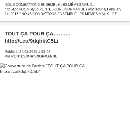
NOUS COMBATTONS ENSEMBLE LES MÊMES MAUX…
http://t.co/xDtLMStyLg PETITESOURISNORMANDE (@ptitsouris) February
24, 2015 " NOUS COMBATTONS ENSEMBLE LES MÊMES MAUX... ET
NOUS CONTINUERONS A LE FAIRE, ENSEMBLE " L e Président du CRIF,
Roger Cukierman, et le...
TOUT ÇA POUR ÇA……….
http://t.co/9dqbktC5Li
Publié le 24/02/2015 à 02:48
Par
PETITESOURISNORMANDE