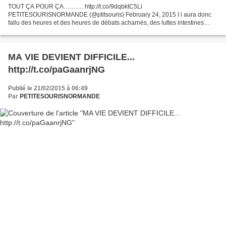
TOUT ÇA POUR ÇA………. http://t.co/9dqbktC5Li
PETITESOURISNORMANDE (@ptitsouris) February 24, 2015 I l aura donc
fallu des heures et des heures de débats acharnés, des luttes intestines
farouches, des dissidences et des dissensions, l'application du terrible...
MA VIE DEVIENT DIFFICILE...
http://t.co/paGaanrjNG
Publié le 21/02/2015 à 06:49
Par
PETITESOURISNORMANDE