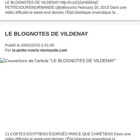
LE BLOGNOTES DE VILDENAY http://t.co/GZxH669AjC
PETITESOURISNORMANDE (@ptitsouris) February 20, 2015 Dans une
vidéo diffusée le week-end dernier, l'État islamique revendique la
décapitation de 21 coptes égyptiens Chrétiens sur une plage proche de
Tripoli....
LE BLOGNOTES DE VILDENAY
Publié le 20/02/2015 à 01:00
Par
la-petite-souris-normande.com
21 COPTES EGYPTIENS ÉGORGÉS PARCE QUE CHRÉTIENS Dans une
vidéo diffusée le week-end dernier, l'État islamique revendique la