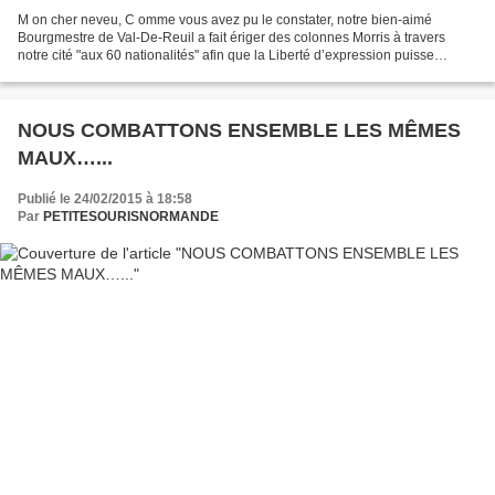
M on cher neveu, C omme vous avez pu le constater, notre bien-aimé
Bourgmestre de Val-De-Reuil a fait ériger des colonnes Morris à travers
notre cité "aux 60 nationalités" afin que la Liberté d’expression puisse
s’afficher à tous les vents. E nfin, presque...
NOUS COMBATTONS ENSEMBLE LES MÊMES
MAUX…...
Publié le 24/02/2015 à 18:58
Par
PETITESOURISNORMANDE