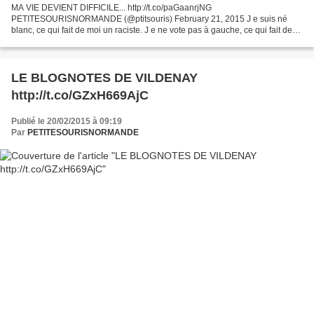
MA VIE DEVIENT DIFFICILE... http://t.co/paGaanrjNG
PETITESOURISNORMANDE (@ptitsouris) February 21, 2015 J e suis né
blanc, ce qui fait de moi un raciste. J e ne vote pas à gauche, ce qui fait de
moi un fasciste. J e suis hétéro, ce qui fait de moi un...
LE BLOGNOTES DE VILDENAY
http://t.co/GZxH669AjC
Publié le 20/02/2015 à 09:19
Par
PETITESOURISNORMANDE