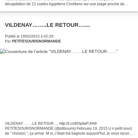
décapitation de 21 coptes égyptiens Chrétiens sur une plage proche de
Tripoli. François Hollande : « Nous condamnons avec la plus...
VILDENAY……..LE RETOUR…....
Publié le 19/02/2015 à 02:20
Par
PETITESOURISNORMANDE
VILDENAY……..LE RETOUR…. http://t.co/8ISptwPJHW
PETITESOURISNORMANDE (@ptitsouris) February 19, 2015 U n petit souci
de " révision ", ça arrive. M oi, c'était ma bagnole aujourd'hui, je vous raconte