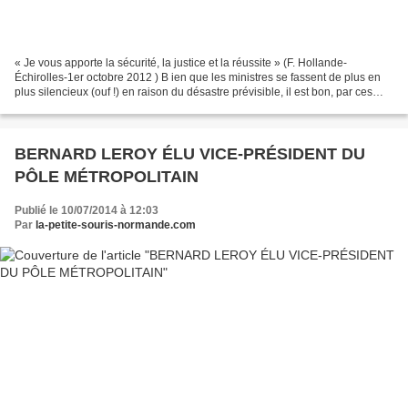
« Je vous apporte la sécurité, la justice et la réussite » (F. Hollande-
Échirolles-1er octobre 2012 ) B ien que les ministres se fassent de plus en
plus silencieux (ouf !) en raison du désastre prévisible, il est bon, par ces
temps estivaux, de rappeler...
BERNARD LEROY ÉLU VICE-PRÉSIDENT DU
PÔLE MÉTROPOLITAIN
Publié le 10/07/2014 à 12:03
Par
la-petite-souris-normande.com