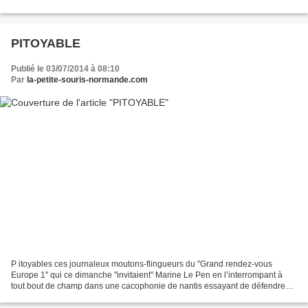
PITOYABLE
Publié le 03/07/2014 à 08:10
Par
la-petite-souris-normande.com
P itoyables ces journaleux moutons-flingueurs du "Grand rendez-vous
Europe 1" qui ce dimanche "invitaient" Marine Le Pen en l’interrompant à
tout bout de champ dans une cacophonie de nantis essayant de défendre
leurs privilèges. I ls refusent d’admettre...