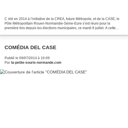
C réé en 2014 à l’initiative de la CREA, future Métropole, et de la CASE, le
Pôle Métropolitain Rouen-Normandie-Seine-Eure s’est réuni pour la
première fois depuis les élections municipales, ce mardi 8 juillet. A cette
occasion, Bernard Leroy, Président...
COMÉDIA DEL CASE
Publié le 09/07/2014 à 10:09
Par
la-petite-souris-normande.com