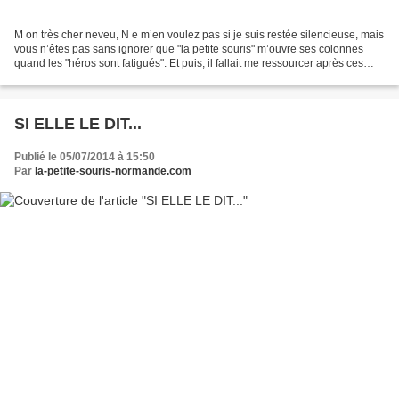
M on très cher neveu, N e m’en voulez pas si je suis restée silencieuse, mais
vous n’êtes pas sans ignorer que "la petite souris" m’ouvre ses colonnes
quand les "héros sont fatigués". Et puis, il fallait me ressourcer après ces
belles victoires municipales...
SI ELLE LE DIT...
Publié le 05/07/2014 à 15:50
Par
la-petite-souris-normande.com