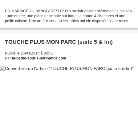
UN MARIAGE AU BANGLADESH 2 O n me fait visiter entièrement la maison
: une entrée, une pièce principale sur laquelle donne 4 chambres et une
petite cuisine. Une arrière-cour où les tables ont été disposées pour recevoir
tous les commensaux. M ais d’abord...
TOUCHE PLUS MON PARC (suite 5 & fin)
Publié le 15/03/2014 à 02:58
Par
la-petite-souris-normande.com