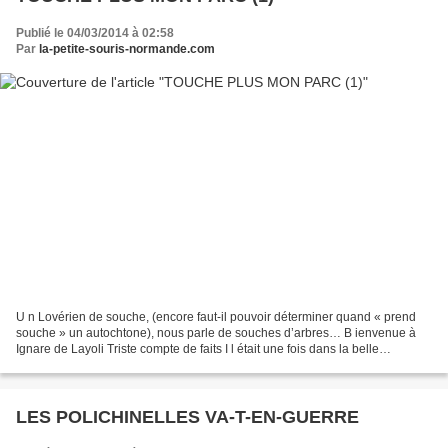
Publié le 04/03/2014 à 02:58
Par
la-petite-souris-normande.com
U n Lovérien de souche, (encore faut-il pouvoir déterminer quand « prend
souche » un autochtone), nous parle de souches d’arbres… B ienvenue à
Ignare de Layoli Triste compte de faits I l était une fois dans la belle
Normandie un petit territoire quasi...
LES POLICHINELLES VA-T-EN-GUERRE