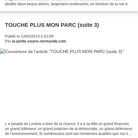
abattre deux beaux arbres, largement centenaires, en bordure de la rue des
Oiseaux. On aurait pu croire qu’après...
TOUCHE PLUS MON PARC (suite 3)
Publié le 13/03/2014 à 03:00
Par
la-petite-souris-normande.com
L e peuple de Lovérie a bien de la chance. Il a à sa tête un grand financier,
un grand bâtisseur, un grand praticien de la démocratie, un grand défenseur
de l’environnement. Si nombreuses sont ses immenses qualités que nul ne