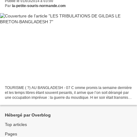
Publié le 01/03/2014 à 03:00
Par
la-petite-souris-normande.com
TOURISME ( ?) AU BANGLADESH - 07 C omme promis la semaine dernière
et les temps libres étant souvent pesants, il arrive que l’on soit dérangé par
une occupation imprévue : la guerre du moustique. H ier soir était transmis le
match de rugby Irlande-France...
Hébergé par Overblog
Top articles
Pages