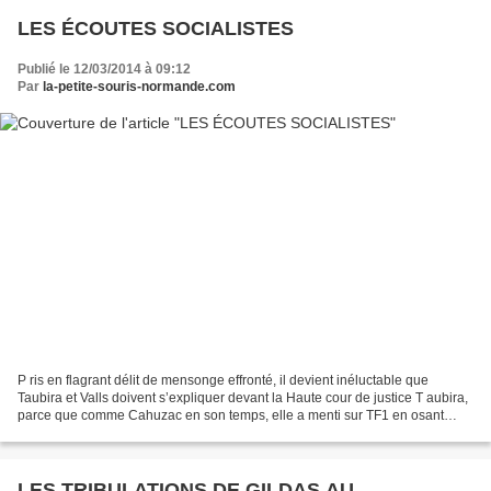
LES ÉCOUTES SOCIALISTES
Publié le 12/03/2014 à 09:12
Par
la-petite-souris-normande.com
P ris en flagrant délit de mensonge effronté, il devient inéluctable que
Taubira et Valls doivent s’expliquer devant la Haute cour de justice T aubira,
parce que comme Cahuzac en son temps, elle a menti sur TF1 en osant
affirmer « qu’elle n’était au courant...
LES TRIBULATIONS DE GILDAS AU