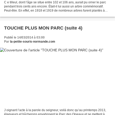
C e tilleul, dont l’âge se situe entre 102 et 106 ans, aurait pu orner le parc
pendant trois cents ans encore. Était-il lui aussi un arbre commémoratif.
Peut-être. En effet, en 1918 et 1919 de nombreux arbres furent plantés à
travers le pays pour célébrer...
TOUCHE PLUS MON PARC (suite 4)
Publié le 14/03/2014 à 03:00
Par
la-petite-souris-normande.com
J oignant l’acte à la parole du seigneur, voilà donc qu’au printemps 2013,
élagueurs et bûcherons envahissent le Parc des Oiseaux et se mettent à