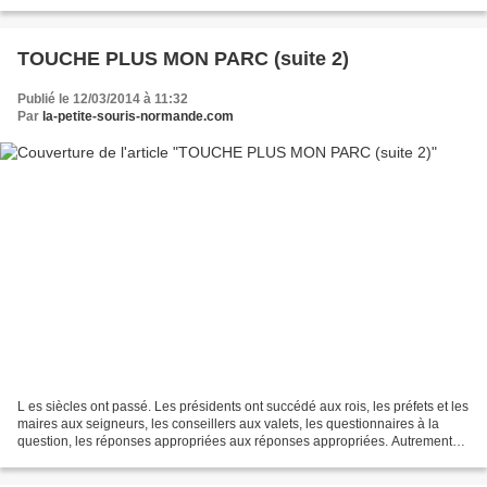
peut les citer toutes… A...
TOUCHE PLUS MON PARC (suite 2)
Publié le 12/03/2014 à 11:32
Par
la-petite-souris-normande.com
L es siècles ont passé. Les présidents ont succédé aux rois, les préfets et les
maires aux seigneurs, les conseillers aux valets, les questionnaires à la
question, les réponses appropriées aux réponses appropriées. Autrement
dit, la forme a changé. Pas...