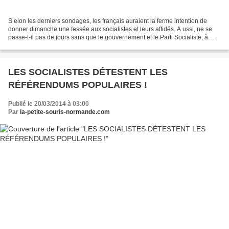
S elon les derniers sondages, les français auraient la ferme intention de
donner dimanche une fessée aux socialistes et leurs affidés. A ussi, ne se
passe-t-il pas de jours sans que le gouvernement et le Parti Socialiste, à
défaut de résoudre le chômage...
LES SOCIALISTES DÉTESTENT LES
RÉFÉRENDUMS POPULAIRES !
Publié le 20/03/2014 à 03:00
Par
la-petite-souris-normande.com