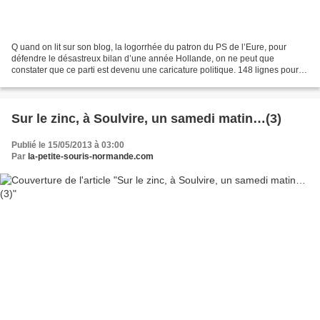
Q uand on lit sur son blog, la logorrhée du patron du PS de l’Eure, pour
défendre le désastreux bilan d’une année Hollande, on ne peut que
constater que ce parti est devenu une caricature politique. 148 lignes pour
défendre l’indéfendable ! C omme l’écrit...
Sur le zinc, à Soulvire, un samedi matin…(3)
Publié le 15/05/2013 à 03:00
Par
la-petite-souris-normande.com