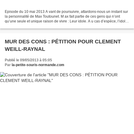
Episode du 10 mai 2013 A vant de poursuivre, attardons-nous un instant sur
la personnalité de Max Toutounet. M ax fait partie de ces gens qui n’ont
qu’une seule et unique raison de vivre : Leur idole. A u cas d’espèce, l’idole
de Max ce n’est ni Johnny...
MUR DES CONS : PÉTITION POUR CLEMENT
WEILL-RAYNAL
Publié le 09/05/2013 à 05:05
Par
la-petite-souris-normande.com