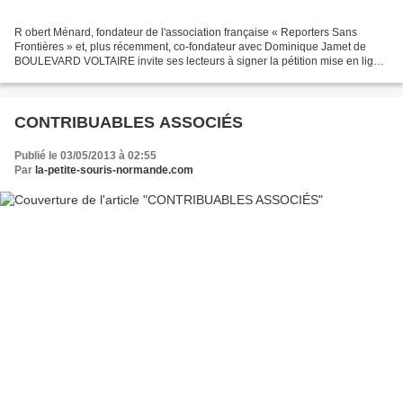
R obert Ménard, fondateur de l'association française « Reporters Sans
Frontières » et, plus récemment, co-fondateur avec Dominique Jamet de
BOULEVARD VOLTAIRE invite ses lecteurs à signer la pétition mise en ligne
sur CAUSEUR.FR A fin que FR3 abandonne...
CONTRIBUABLES ASSOCIÉS
Publié le 03/05/2013 à 02:55
Par
la-petite-souris-normande.com