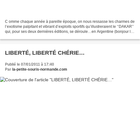
C omme chaque année à pareille époque, on nous ressasse les charmes de
l’exotisme palpitant et vibrant d’exploits sportifs qu’illustreraient le ‘‘DAKAR’’
qui, pour ses deux dernières éditions, se déroule…en Argentine (bonjour la
logique du nom de baptême...
LIBERTÉ, LIBERTÉ CHÉRIE…
Publié le 07/01/2011 à 17:40
Par
la-petite-souris-normande.com