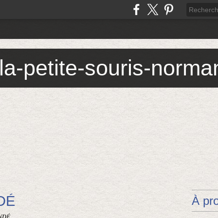
 la-petite-souris-norm
DÉ
À pr
ANDÉ