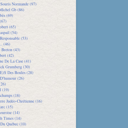
e Souris Normande
(97)
Michel Gb
(86)
bès
(69)
(67)
obert
(65)
aspail
(54)
 Responsable
(53)
..
(46)
e Breton
(43)
bert
(42)
ne De La Case
(41)
rick Grumberg
(30)
e)s Des Boules
(28)
 D'humour
(26)
26)
l
(19)
schamps
(18)
rre Judéo-Chrétienne
(16)
arc
(15)
euroise
(14)
h Times
(14)
 Du Québec
(10)