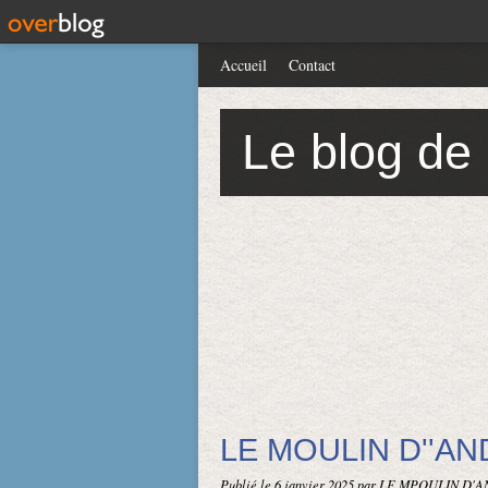
Accueil
Contact
Le blog de
LE MOULIN D''AN
Publié le
6 janvier 2025
par LE MPOULIN D'