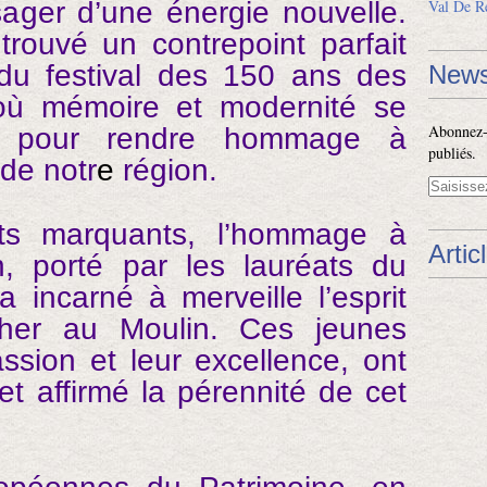
sager d’une énergie nouvelle.
Val De R
 trouvé un contrepoint parfait
 du festival des 150 ans des
News
 où mémoire et modernité se
Abonnez-v
s pour rendre hommage à
publiés.
 de notr
e
région.
ts marquants, l’hommage à
Artic
, porté par les lauréats du
incarné à merveille l’esprit
cher au Moulin. Ces jeunes
assion et leur excellence, ont
t affirmé la pérennité de cet