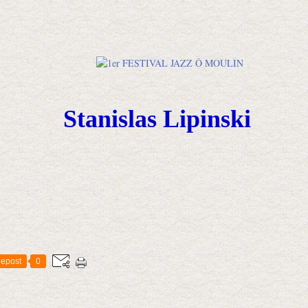
Stanislas Lipinski
epost
0