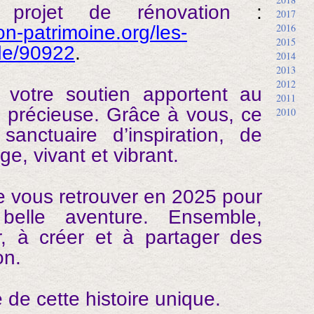
e projet de rénovation
:
2017
2016
on-patrimoine.org/les-
2015
de/90922
.
2014
2013
2012
 votre soutien apportent au
2011
 précieuse. Grâce à vous, ce
2010
anctuaire d’inspiration, de
ge, vivant et vibrant.
 vous retrouver en 2025 pour
 belle aventure. Ensemble,
r, à créer et à partager des
on.
e de cette histoire unique.