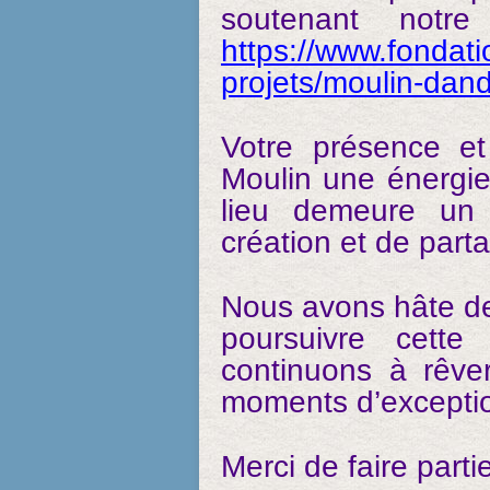
soutenant notr
https://www.fondati
projets/moulin-dan
Votre présence et
Moulin une énergie
lieu demeure un s
création et de parta
Nous avons hâte de
poursuivre cette
continuons à rêve
moments d’excepti
Merci de faire parti