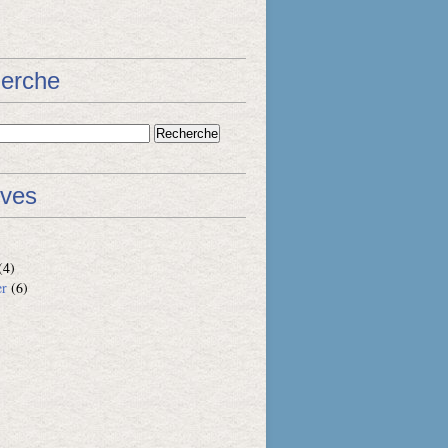
erche
ives
(4)
er
(6)