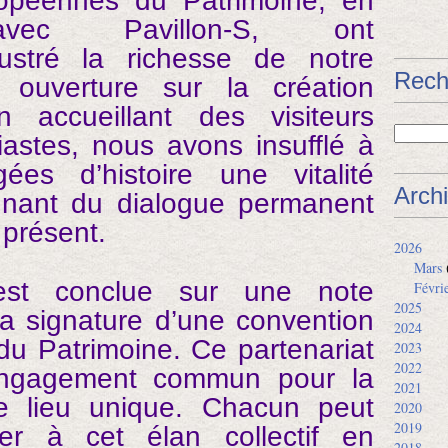
opéennes du Patrimoine, en
 avec Pavillon-S, ont
lustré la richesse de notre
Rech
 ouverture sur la création
 accueillant des visiteurs
iastes, nous avons insufflé à
ées d’histoire une vitalité
Arch
gnant du dialogue permanent
 présent.
2026
Mars
’est conclue sur une note
Févri
2025
la signature d’une convention
2024
du Patrimoine. Ce partenariat
2023
2022
engagement commun pour la
2021
e lieu unique. Chacun peut
2020
2019
per à cet élan collectif en
2018