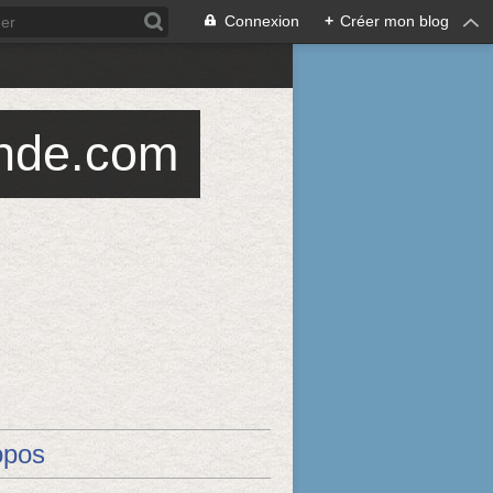
Connexion
+
Créer mon blog
ande.com
opos