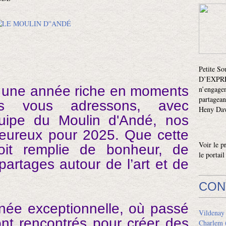
Petite S
D’EXPRES
e une année riche en moments
n’engagen
partagean
ous vous adressons, avec
Heny Davi
quipe du Moulin d'Andé, nos
leureux pour 2025. Que cette
Voir le p
oit remplie de bonheur, de
le portai
artages autour de l’art et de
CON
née exceptionnelle, où passé
Vildenay
ont rencontrés pour créer des
Charlem