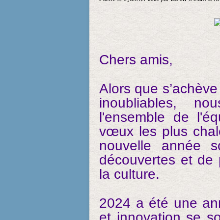
Chers amis,
Alors que s’achèv
inoubliables, n
l'ensemble de l'é
vœux les plus cha
nouvelle année s
découvertes et de p
la culture.
2024 a été une an
et innovation se s