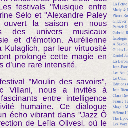
La Petit
Les festivals "Musique entre
Mady & 
rine Sélo et "Alexandre Paley
Pierre Ro
Gildever
 ouvert la saison en nous
Patrick R
ns des univers musicaux
Gabriel R
ie et d’émotion. Aurélienne
Écologie
A Savoir.
Kulaglich, par leur virtuosité
Gildas L
, ont prolongé cette magie en
Daniel Ju
La Baron
 d’une rare intensité.
Jean-Pat
Les Ami(
Le Casar
estival "Moulin des savoirs",
Éditions
(
c Villani, nous a invités à
Jean Rieu
Clara De
fascinants entre intelligence
France Te
éativité humaine. Ce dialogue
Magali M
Hélène L'
un écho vibrant dans "Jazz Ô
The Epoc
rection de Leïla Olivesi, où le
Les Voix