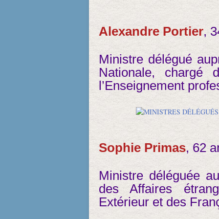
Alexandre Portier
, 
Ministre délégué aupr
Nationale, chargé 
l’Enseignement profe
Sophie Primas
, 62 a
Ministre déléguée au
des Affaires étra
Extérieur et des Franç