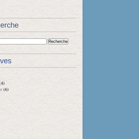
erche
ives
(4)
er
(6)