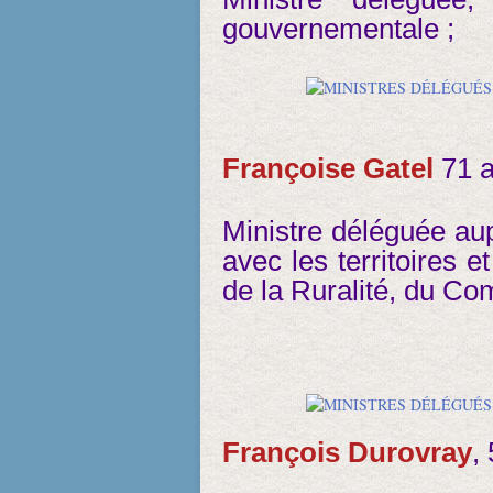
gouvernementale ;
Françoise Gatel
71 a
Ministre déléguée aup
avec les territoires e
de la Ruralité, du Co
François Durovray
,