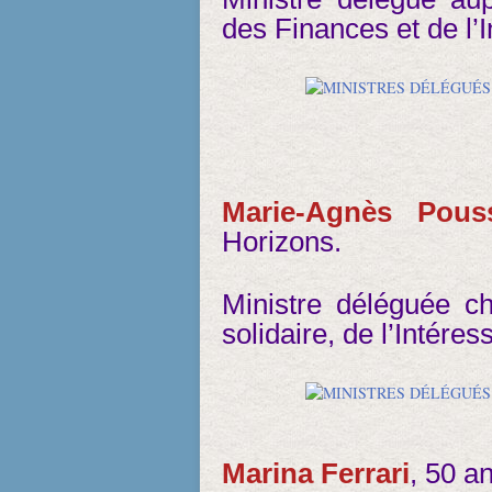
des Finances et de l’I
Marie-Agnès Pouss
Horizons.
Ministre déléguée c
solidaire, de l’Intéres
Marina Ferrari
, 50 a