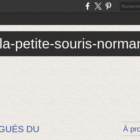
 la-petite-souris-norm
ÉGUÉS DU
À pr