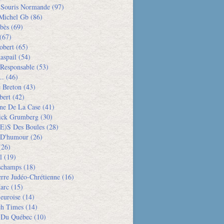
e Souris Normande
(97)
Michel Gb
(86)
bès
(69)
(67)
obert
(65)
aspail
(54)
 Responsable
(53)
..
(46)
e Breton
(43)
bert
(42)
ne De La Case
(41)
rick Grumberg
(30)
e)s Des Boules
(28)
 D'humour
(26)
26)
l
(19)
schamps
(18)
rre Judéo-Chrétienne
(16)
arc
(15)
euroise
(14)
h Times
(14)
 Du Québec
(10)