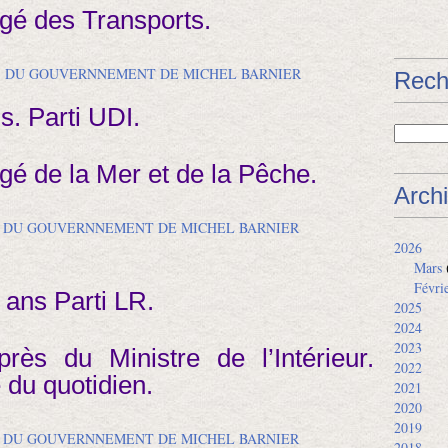
rgé des Transports.
Rech
s. Parti UDI.
gé de la Mer et de la Pêche.
Arch
2026
Mars
Févri
2 ans Parti LR.
2025
2024
2023
rès du Ministre de l’Intérieur.
2022
 du quotidien.
2021
2020
2019
2018