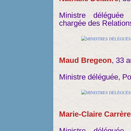
Ministre déléguée
chargée des Relation
Maud Bregeon
, 33 
Ministre déléguée, P
Marie-Claire Carrèr
Ministre déléguée