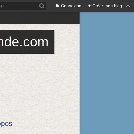
Connexion
+
Créer mon blog
ande.com
opos