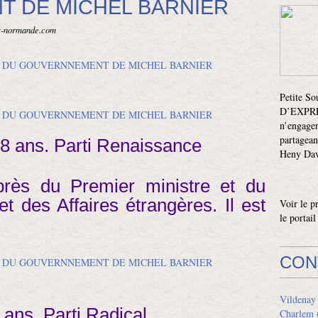
 DE MICHEL BARNIER
is-normande.com
Petite S
D’EXPRES
n’engagen
partagean
38 ans. Parti Renaissance
Heny Davi
près du Premier ministre et du
et des Affaires étrangères. Il est
Voir le p
le portai
CON
Vildenay
 ans. Parti Radical.
Charlem