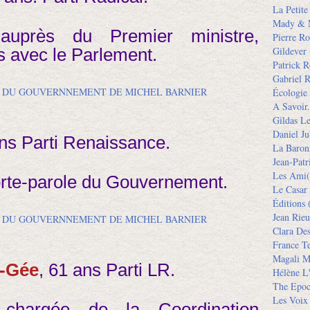
La Petit
Mady & 
 auprès du Premier ministre,
Pierre Ro
s avec le Parlement.
Gildever
Patrick R
Gabriel R
Écologie
A Savoir.
Gildas L
Daniel Ju
ans Parti Renaissance.
La Baron
Jean-Pat
Les Ami(
orte-parole du Gouvernement.
Le Casar
Éditions
(
Jean Rieu
Clara De
France Te
Magali M
e-Gée
, 61 ans Parti LR.
Hélène L'
The Epoc
Les Voix
, chargée de la Coordination