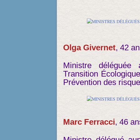
Olga Givernet
, 42 a
Ministre déléguée
Transition Écologique
Prévention des risque
Marc Ferracci
, 46 a
Ministre délégué au