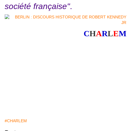
société française"
.
C
H
A
R
L
E
M
#CHARLEM