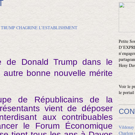
T
Petite S
D’EXPRES
n’engagen
partagean
ire de Donald Trump dans le
Heny Davi
 autre bonne nouvelle mérite
Voir le p
le portai
upe de Républicains de la
ésentants vient de déposer
CON
nterdisant aux contribuables
nancer le Forum Économique
Vildenay
se tient tous les ans à Davos
Charlem