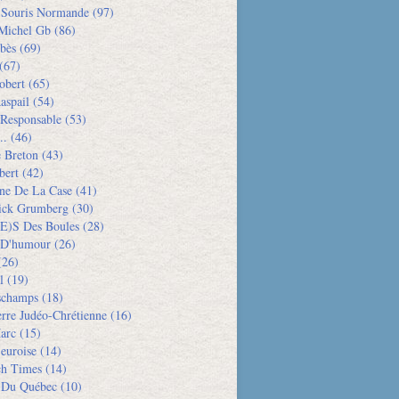
e Souris Normande
(97)
Michel Gb
(86)
bès
(69)
(67)
obert
(65)
aspail
(54)
 Responsable
(53)
..
(46)
e Breton
(43)
bert
(42)
ne De La Case
(41)
rick Grumberg
(30)
e)s Des Boules
(28)
 D'humour
(26)
26)
l
(19)
schamps
(18)
rre Judéo-Chrétienne
(16)
arc
(15)
euroise
(14)
h Times
(14)
 Du Québec
(10)