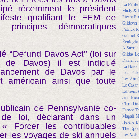
La Petit
cipé récemment le président
Mady & 
este qualifiant le FEM de
Pierre Ro
Gildever
 principes démocratiques
Patrick R
Gabriel R
Écologie
A Savoir.
lé ‘‘Defund Davos Act’’ (loi sur
Gildas L
Daniel Ju
t de Davos) il est indiqué
La Baron
 financement de Davos par le
Jean-Pat
Les Ami(
t américain ainsi que toute
Le Casar
Éditions
(
Jean Rieu
Clara De
publicain de Pennsylvanie co-
France Te
 de loi, déclarant dans un
Magali M
Hélène L'
 Forcer les contribuables
The Epoc
er les voyages de ski annuels
Les Voix