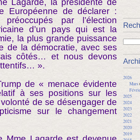
ne Lagarde, la présidente de
e Européenne de déclarer :
réoccupés par l’élection
Rech
ricaine d’un pays qui est la
ie, la plus grande puissance
re de la démocratie, avec ses
ais côtés… et nous devons
Arch
ttentifs… ».
2026
 Trump de « menace évidente
Mars
Févri
latif à ses positions sur les
2025
a volonté de se désengager de
2024
2023
pticisme sur le changement
2022
2021
2020
2019
ue Mme Lagarde est devenue
2018