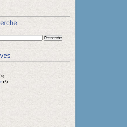
erche
ives
(4)
er
(6)