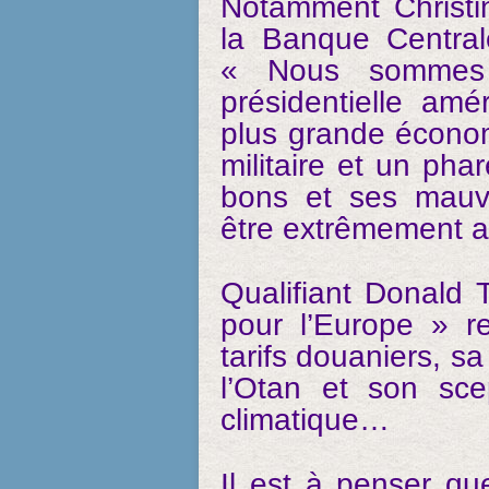
Notamment Christi
la Banque Central
« Nous sommes p
présidentielle amé
plus grande économ
militaire et un pha
bons et ses mauv
être extrêmement a
Qualifiant Donald
pour l’Europe » re
tarifs douaniers, s
l’Otan et son sce
climatique…
Il est à penser q