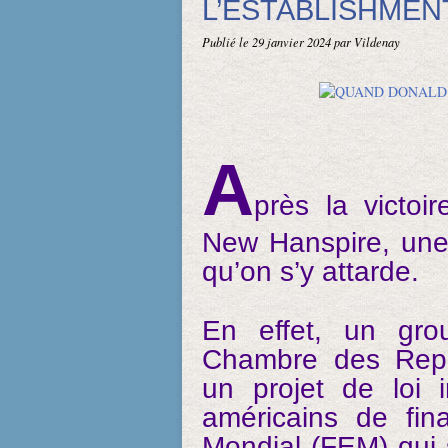
L’ESTABLISHMEN
Publié le
29 janvier 2024
par Vildenay
A
près la victo
New Hanspire, une
qu’on s’y attarde.
En effet, un gro
Chambre des Repr
un projet de loi i
américains de fi
Mondial (FEM) qui 