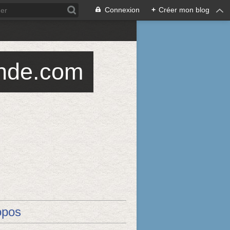
Connexion
+
Créer mon blog
ande.com
opos