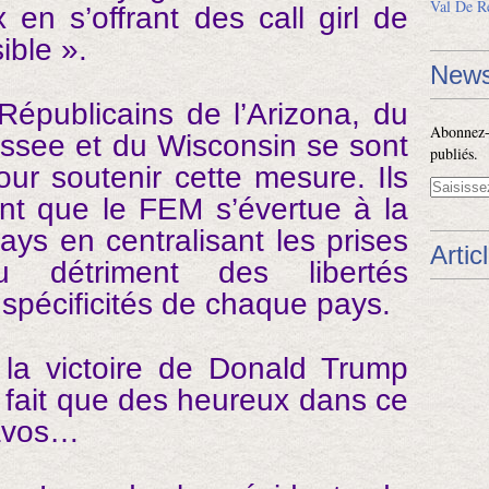
Val De R
x en s’offrant des call girl de
ible ».
News
Républicains de l’Arizona, du
Abonnez-v
ssee et du Wisconsin se sont
publiés.
our soutenir cette mesure. Ils
nt que le FEM s’évertue à la
ys en centralisant les prises
Artic
 détriment des libertés
s spécificités de chaque pays.
 la victoire de Donald Trump
 fait que des heureux dans ce
Davos…