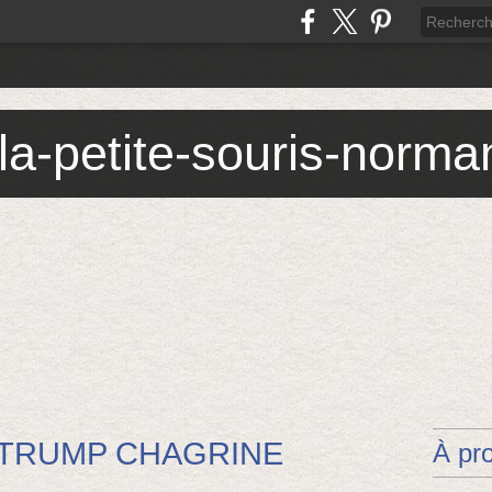
 la-petite-souris-norm
TRUMP CHAGRINE
À pr