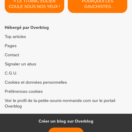
< LE TITANIC ÉOLIEN
POURQUOI LES
COULE SOUS NOS YEUX !
GAUCHISTES
SOUTIENNENT LES
ISLAMISTES (5/8) >
Hébergé par Overblog
Top articles
Pages
Contact
Signaler un abus
C.G.U.
Cookies et données personnelles
Préférences cookies
Voir le profil de la-petite-souris-normande.com sur le portail
Overblog
Créer un blog sur Overblog