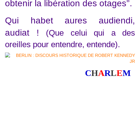
obtenir la libération des otages’’.
Qui habet aures audiendi,
audiat !
(Que celui qui a des
oreilles pour entendre, entende).
C
H
A
R
L
E
M