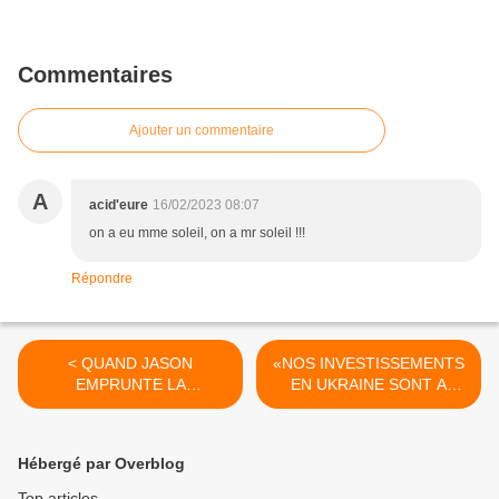
Commentaires
Ajouter un commentaire
A
acid'eure
16/02/2023 08:07
on a eu mme soleil, on a mr soleil !!!
Répondre
< QUAND JASON
«NOS INVESTISSEMENTS
EMPRUNTE LA
EN UKRAINE SONT A
TRENTIÈME ROUTE DU
FONDS PERDUS» (Alain
JASMIN (14)
Juillet) >
Hébergé par Overblog
Top articles