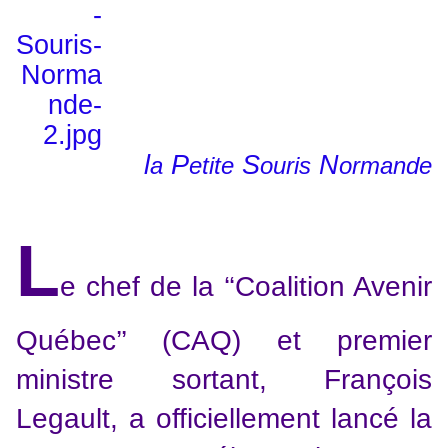
l
P
S
N
a
etite
ouris
ormande
L
e chef de la ‘‘Coalition Avenir
Québec’’ (CAQ) et premier
ministre sortant, François
Legault, a officiellement lancé la