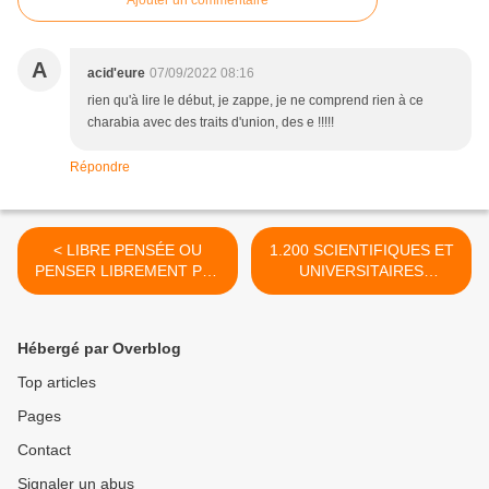
A
acid'eure
07/09/2022 08:16
rien qu'à lire le début, je zappe, je ne comprend rien à ce
charabia avec des traits d'union, des e !!!!!
Répondre
< LIBRE PENSÉE OU
1.200 SCIENTIFIQUES ET
PENSER LIBREMENT PAR
UNIVERSITAIRES
GABRIEL RASPAIL : LE
DÉCLARENT : «IL N’Y A
RAPIDE ACHILLE...
PAS DE CATASTROPHE
CLIMATIQUE»… SUR
Hébergé par Overblog
BASE ANTHROPIQUE ! >
Top articles
Pages
Contact
Signaler un abus