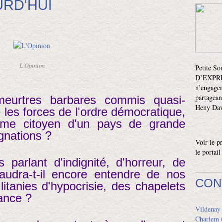
RD'HUI
L'Opinion
Petite S
D’EXPRES
n’engagen
partagean
eurtres barbares commis quasi-
Heny Davi
les forces de l'ordre démocratique,
e citoyen d'un pays de grande
ignations ?
Voir le p
le portai
arlant d'indignité, d'horreur, de
faudra-t-il encore entendre de nos
CON
itanies d'hypocrisie, des chapelets
ance ?
Vildenay
Charlem