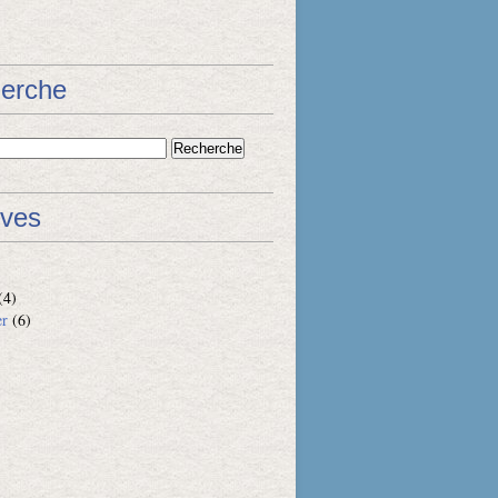
erche
ives
(4)
er
(6)