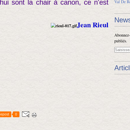
'hui sont la chair à canon, ce n'est
Val De R
News
Jean Rieul
Abonnez-v
publiés.
Artic
epost
0