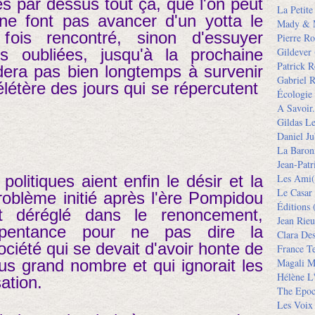
s par dessus tout çà, que l'on peut
La Petit
e font pas avancer d'un yotta le
Mady & 
ois rencontré, sinon d'essuyer
Pierre Ro
s oubliées, jusqu'à la prochaine
Gildever
Patrick R
dera pas bien longtemps à survenir
Gabriel R
létère des jours qui se répercutent
Écologie
A Savoir.
Gildas L
Daniel Ju
La Baron
Jean-Pat
litiques aient enfin le désir et la
Les Ami(
Le Casar
problème initié après l'ère Pompidou
Éditions
(
st déréglé dans le renoncement,
Jean Rieu
repentance pour ne pas dire la
Clara De
iété qui se devait d'avoir honte de
France Te
us grand nombre et qui ignorait les
Magali M
Hélène L'
ation.
The Epoc
Les Voix