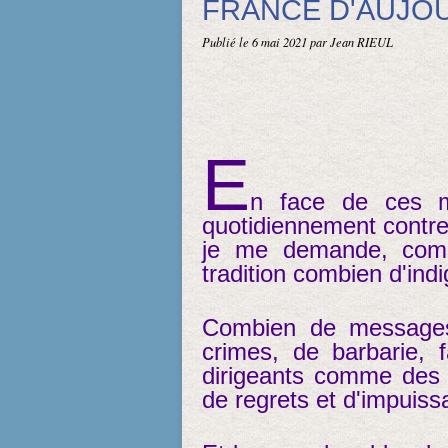
FRANCE D'AUJOU
Publié le
6 mai 2021
par Jean RIEUL
E
n face de ces m
quotidiennement contre 
je me demande, comm
tradition combien d'ind
Combien de messages p
crimes, de barbarie, 
dirigeants comme des l
de regrets et d'impuiss