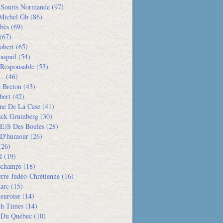
e Souris Normande
(97)
Michel Gb
(86)
bès
(69)
(67)
obert
(65)
aspail
(54)
 Responsable
(53)
..
(46)
e Breton
(43)
bert
(42)
ne De La Case
(41)
rick Grumberg
(30)
e)s Des Boules
(28)
 D'humour
(26)
26)
l
(19)
schamps
(18)
rre Judéo-Chrétienne
(16)
arc
(15)
euroise
(14)
h Times
(14)
 Du Québec
(10)