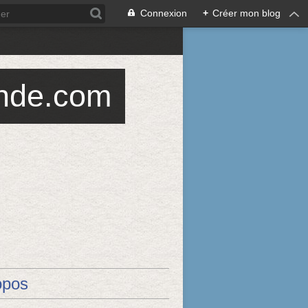
Connexion
+
Créer mon blog
ande.com
opos