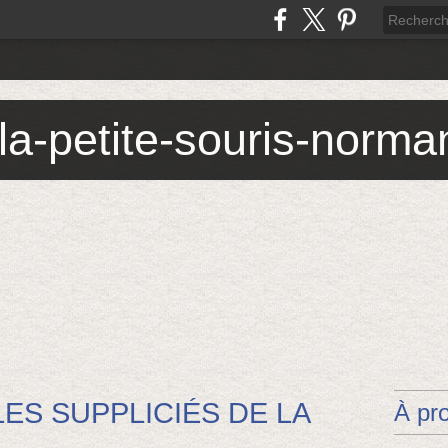
 la-petite-souris-norm
ES SUPPLICIÉS DE LA
À pr