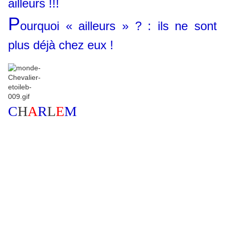
ailleurs !!!
P
ourquoi « ailleurs » ? : ils ne sont
plus déjà chez eux !
C
H
A
R
L
E
M