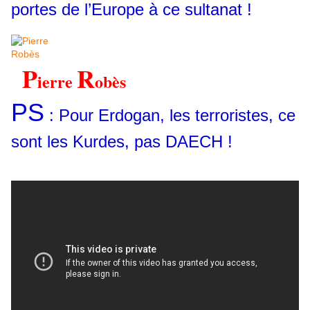
portes de l’Europe à ce sultanat !
P
R
ierre
obès
PS
: Pour Erdogan, les terroristes, ce
sont les Kurdes, pas DAECH !