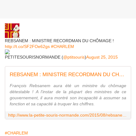
REBSANEM : MINISTRE RECORDMAN DU CHÔMAGE !
http://t.co/SF2FOe62gs
#CHARLEM
PETITESOURISNORMANDE (
@ptitsouris
)
August 25, 2015
REBSANEM : MINISTRE RECORDMAN DU CHÔMAGE ! - Le blog de la-petite-souris-normande.com
François Rebsanem aura été un ministre du chômage
détestable ! A l'instar de la plupart des ministres de ce
gouvernement, il aura montré son incapacité à assumer sa
fonction et sa capacité à truquer les chiffres.
http://www.la-petite-souris-normande.com/2015/08/rebsanem-ministre-recordman-du-chomage.html?utm_source=_ob_share&utm_medium=_ob_twitter&utm_campaign=_ob_share_auto
#CHARLEM